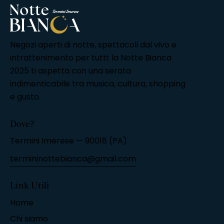
Negozi aperti di notte, spettacoli dal vivo e
intrattenimento per tutti: la Notte Bianca
2025 ti aspetta con una serata
indimenticabile tra musica, cultura, shopping
e gusto.
Dove?
Termini Imerese — 90018 (PA)
termininottebianca@gmail.com
Link Utili
Home
Chi siamo