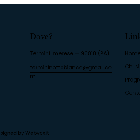
Dove?
Link
Termini Imerese — 90018 (PA)
Hom
Chi 
termininottebianca@gmail.co
m
Prog
Conta
esigned by
Webvox.it