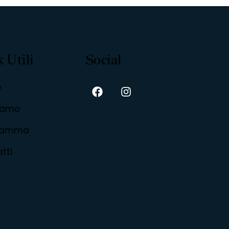
 Utili
Social
e
siamo
ramma
tti