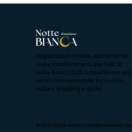
Negozi aperti di notte, spettacoli dal
vivo e intrattenimento per tutti: la
Notte Bianca 2025 ti aspetta con una
serata indimenticabile tra musica,
cultura, shopping e gusto.
© 2025 Notte Bianca Termini Imerese | D