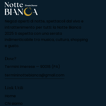
Negozi aperti di notte, spettacoli dal vivo e
intrattenimento per tutti: la Notte Bianca
2025 ti aspetta con una serata
indimenticabile tra musica, cultura, shopping
e gusto.
Dove?
Termini Imerese — 90018 (PA)
termininottebianca@gmail.com
Link Utili
Home
Chi siamo