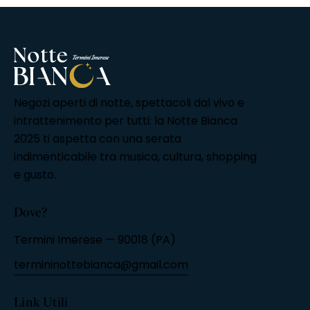
Negozi aperti di notte, spettacoli dal vivo e
intrattenimento per tutti: la Notte Bianca
2025 ti aspetta con una serata
indimenticabile tra musica, cultura, shopping
e gusto.
Dove?
Termini Imerese — 90018 (PA)
termininottebianca@gmail.com
Link Utili