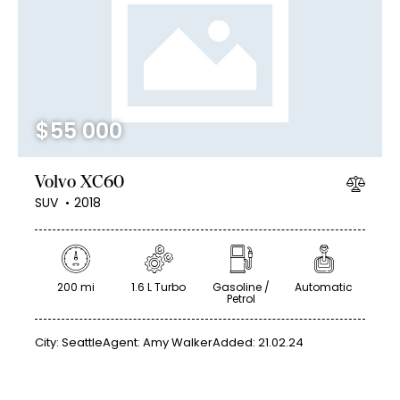
Mileage
Engine size
$
55 000
100
185000
0
765
Produced
Price
Volvo XC60
2018
2024
400
250000
SUV
2018
Climate control (12)
Heated seats (14)
Keyless entry (13)
Leather seats (14)
Navigation system (17)
Power windows (10)
200 mi
1.6 L Turbo
Gasoline /
Automatic
Petrol
Winter tires (6)
City:
Seattle
Agent:
Amy Walker
Added:
21.02.24