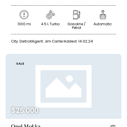
1000 mi
4.5 L Turbo
Gasoline /
Automatic
Petrol
City:
Detroit
Agent:
Jim Carter
Added:
14.02.24
SALE
$
25 000
Opel Mokka