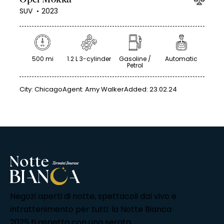
SUV
2023
500 mi
1.2 L 3-cylinder
Gasoline /
Automatic
Petrol
City:
Chicago
Agent:
Amy Walker
Added:
23.02.24
Negozi aperti di notte, spettacoli dal vivo e
intrattenimento per tutti: la Notte Bianca
2025 ti aspetta con una serata